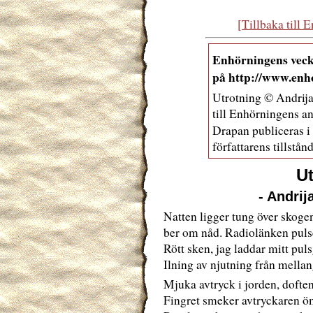
[Tillbaka till
Enhörningens veck
på http://www.enho
Utrotning © Andrija
till Enhörningens an
Drapan publiceras i
författarens tillstånd
U
- Andrij
Natten ligger tung över skoge
ber om nåd. Radiolänken pulser
Rött sken, jag laddar mitt pul
Ilning av njutning från mellan
Mjuka avtryck i jorden, doften 
Fingret smeker avtryckaren ömt