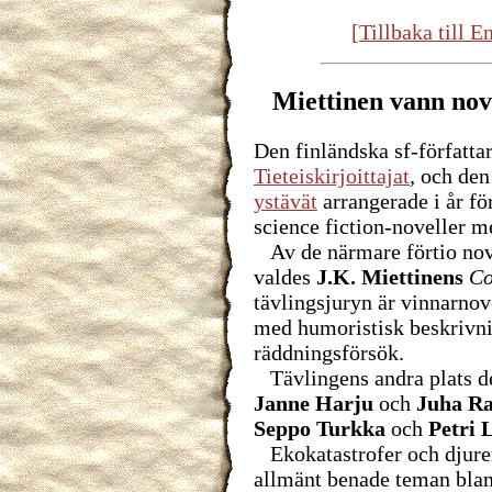
[Tillbaka till 
Miettinen vann nove
Den finländska sf-författa
Tieteiskirjoittajat
, och de
ystävät
arrangerade i år fö
science fiction-noveller m
Av de närmare förtio nove
valdes
J.K. Miettinens
Co
tävlingsjuryn är vinnarnov
med humoristisk beskrivni
räddningsförsök.
Tävlingens andra plats d
Janne Harju
och
Juha Ra
Seppo Turkka
och
Petri 
Ekokatastrofer och djuren
allmänt benade teman blan