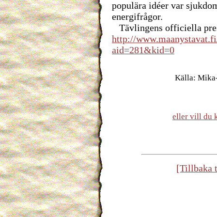
populära idéer var sjukdo
energifrågor.
Tävlingens officiella pr
http://www.maanystavat.fi
aid=281&kid=0
Källa: Mika
eller vill d
[Tillbaka 