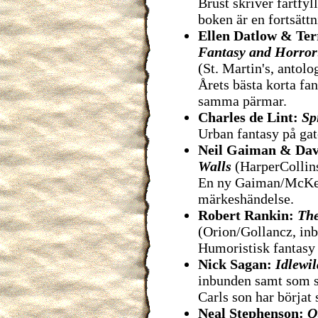
Brust skriver fartfyl
boken är en fortsätt
Ellen Datlow & Ter
Fantasy and Horror:
(St. Martin's, antolo
Årets bästa korta fa
samma pärmar.
Charles de Lint:
Sp
Urban fantasy på gat
Neil Gaiman & Da
Walls
(HarperCollin
En ny Gaiman/McKea
märkeshändelse.
Robert Rankin:
The
(Orion/Gollancz, in
Humoristisk fantasy 
Nick Sagan:
Idlewil
inbunden samt som s
Carls son har börjat 
Neal Stephenson:
Q