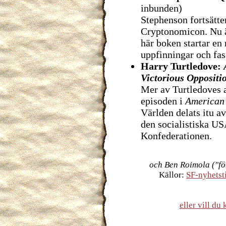
inbunden)
Stephenson fortsätte
Cryptonomicon. Nu ä
här boken startar en 
uppfinningar och fas
Harry Turtledove:
Victorious Oppositi
Mer av Turtledoves a
episoden i
American
Världen delats itu a
den socialistiska US
Konfederationen.
och Ben Roimola ("fö
Källor:
SF-nyhetst
eller vill d