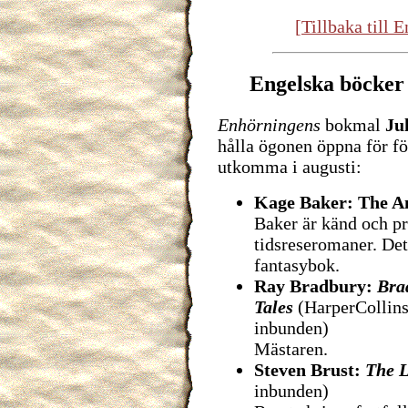
[Tillbaka till 
Engelska böcker
Enhörningens
bokmal
Ju
hålla ögonen öppna för f
utkomma i augusti:
Kage Baker: The An
Baker är känd och pri
tidsreseromaner. Det
fantasybok.
Ray Bradbury:
Bra
Tales
(HarperCollins
inbunden)
Mästaren.
Steven Brust:
The L
inbunden)