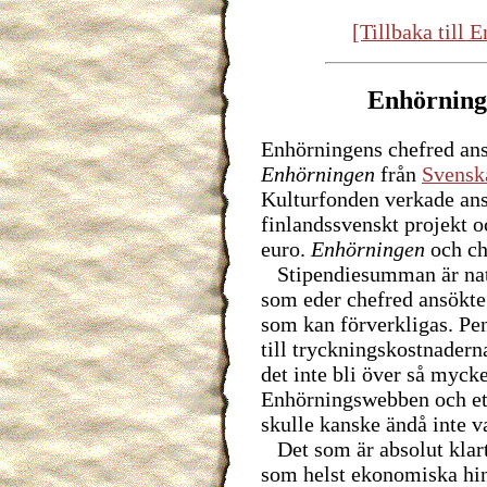
[Tillbaka till
Enhörning
Enhörningens chefred ans
Enhörningen
från
Svensk
Kulturfonden verkade ans
finlandssvenskt projekt o
euro.
Enhörningen
och ch
Stipendiesumman är natur
som eder chefred ansökte 
som kan förverkligas. Pen
till tryckningskostnader
det inte bli över så myck
Enhörningswebben och et
skulle kanske ändå inte v
Det som är absolut klart 
som helst ekonomiska hi