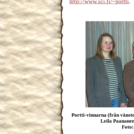
http://www.sci.fi/~portti
.
Portti-vinnarna (från vänst
Leila Paanane
Foto: