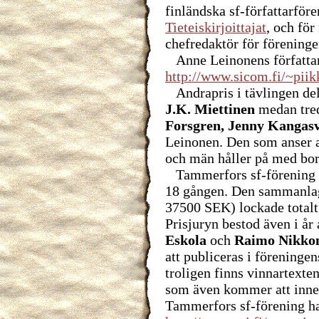
finländska sf-författarför
Tieteiskirjoittajat
, och för
chefredaktör för förening
Anne Leinonens författar
http://www.sicom.fi/~piikk
Andrapris i tävlingen de
J.K. Miettinen
medan tred
Forsgren, Jenny Kangas
Leinonen. Den som anser a
och män håller på med bor
Tammerfors sf-förening hö
18 gången. Den sammanla
37500 SEK) lockade totalt 
Prisjuryn bestod även i år
Eskola
och
Raimo Nikko
att publiceras i föreninge
troligen finns vinnartexte
som även kommer att inneh
Tammerfors sf-förening ha