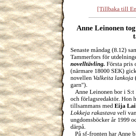
[Tillbaka till 
Anne Leinonen tog f
t
Senaste måndag (8.12) saml
Tammerfors för utdelninge
novelltävling.
Första pris
(närmare 18000 SEK) gick 
novellen
Valkeita lankoja
(
garn").
Anne Leinonen bor i S:t M
och förlagsredaktör. Hon 
tillsammans med
Eija Lai
Lokkeja rakastava veli
van
ungdomsböcker år 1999 och
därpå.
På sf-fronten har Anne bl