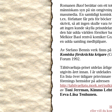
Romanen
Baol
berättar om ett to
människans syn på sin omgivning
massmedia. En samtidigt komisk
t.ex. författare får pris för böck
skrivit, så att ingen skulle vara 
att ingen kunde skylla prisutdelar
den här udda världen försöker b
Melkior Baol rentvå komiker Gra
en udda samling medhjälpare.
Av Stefano Bennis verk finns på
Komiska förskräckta krigare
(C
Forum 1992.
Tähtivaeltaja-priset utdelas årli
utgivits året innan. I år utdelades
En lista över tidigare prisvinnare
förenings hemsidor på adressen
http://tahtivaeltaja.mork.net/palk
av
Toni Jerrman, Kimmo Lehto
Eeva-Liisa Tenhunen.
H
eller vill du 