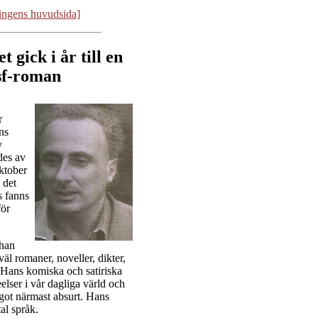
ningens huvudsida]
t gick i år till en
 sf-roman
r
ns
v
ades av
oktober
 det
ts fanns
för
 han
äl romaner, noveller, dikter,
 Hans komiska och satiriska
teelser i vår dagliga värld och
ågot närmast absurt. Hans
tal språk.