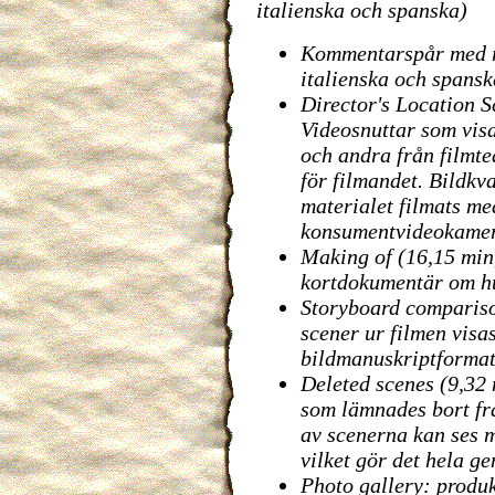
italienska och spanska)
Kommentarspår med re
italienska och spansk
Director's Location S
Videosnuttar som visar
och andra från filmte
för filmandet. Bildkva
materialet filmats me
konsumentvideokame
Making of (16,15 min,
kortdokumentär om hu
Storyboard comparison
scener ur filmen visas
bildmanuskriptformat 
Deleted scenes (9,32 
som lämnades bort frå
av scenerna kan ses 
vilket gör det hela g
Photo gallery: produk