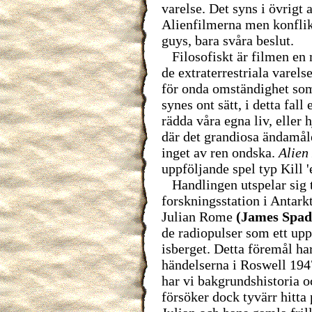
varelse. Det syns i övrigt 
Alienfilmerna men konflik
guys, bara svåra beslut.
Filosofiskt är filmen en 
de extraterrestriala varelse
för onda omständighet som t
synes ont sätt, i detta fall 
rädda våra egna liv, eller h
där det grandiosa ändamål
inget av ren ondska.
Alien
uppföljande spel typ Kill '
Handlingen utspelar sig ti
forskningsstation i Antarkt
Julian Rome
(James Spad
de radiopulser som ett upp
isberget. Detta föremål ha
händelserna i Roswell 1947
har vi bakgrundshistoria o
försöker dock tyvärr hitta