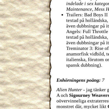
indelade i sex kategor
Maintenance, Mess Ha
Trailers: Bad Boys II
textad på holländska,
även dubbningar på it
Angels: Full Throttle
textad på holländska,
även dubbningar på i
Treminator 3: Rise o
anamorfisk vidbild, t
italienska, förutom o
spansk dubbning).
Enhörningens poäng:
7
Alien Hunter
- jag tänker 
A och
Sigourney Weaver
oövervinneliga extraterres
monstret där, mycket likt