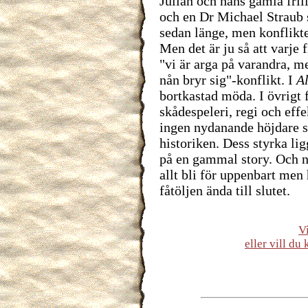
Julian och hans gamla fri
och en Dr Michael Straub 
sedan länge, men konflikte
Men det är ju så att varje
"vi är arga på varandra, m
nån bryr sig"-konflikt. I
A
bortkastad möda. I övrigt 
skådespeleri, regi och effe
ingen nydanande höjdare s
historiken. Dess styrka li
på en gammal story. Och n
allt bli för uppenbart men 
fåtöljen ända till slutet.
V
eller vill d