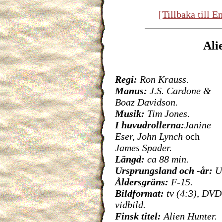
[Tillbaka till 
Ali
Regi:
Ron Krauss.
Manus:
J.S. Cardone &
Boaz Davidson.
Musik:
Tim Jones.
I huvudrollerna:
Janine
Eser, John Lynch
och
James Spader.
Längd:
ca 88 min.
Ursprungsland och -år:
U
Åldersgräns:
F-15.
Bildformat:
tv (4:3), DVD
vidbild.
Finsk titel:
Alien Hunter.