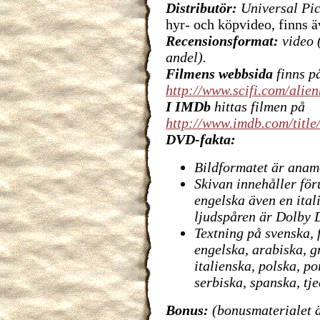
Distributör:
Universal Pic
hyr- och köpvideo, finns
Recensionsformat:
video 
andel).
Filmens webbsida
finns p
http://www.scifi.com/alien
I IMDb
hittas filmen på
http://www.imdb.com/titl
DVD-fakta:
Bildformatet är anamo
Skivan innehåller för
engelska även en ital
ljudspåren är Dolby D
Textning på svenska, 
engelska, arabiska, g
italienska, polska, p
serbiska, spanska, tj
Bonus:
(bonusmaterialet ä