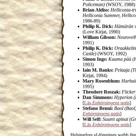
Policeman)
(WSOY, 1988)
Brian Aldiss:
Helliconia-tr
Helliconia Summer, Hellico
1986-89)
Philip K. Dick:
Hämärän va
(Love Kirjat, 1990)
William Gibson:
Neurovel
1991)
Philip K. Dick:
Oraakkelin
Castle)
(WSOY, 1992)
Simon Ings:
Kuuma pää (
1993)
Iain M. Banks:
Pelaaja (T
Kirjat, 1994)
Mary Rosenblum:
Harhai
1995)
Theodore Roszak:
Flicker
Dan Simmons:
Hyperion (
[
Läs
Enhörningens
notis
]
Stefano Benni:
Baol (Baol
Enhörningens
notis
]
Will Self:
Suuret apinat (G
[
Läs
Enhörningens
notis
]
Helsingfors sf-förenings webb fin