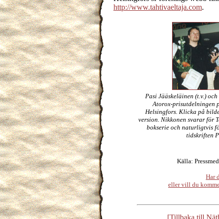
http://www.tahtivaeltaja.com
.
Pasi Jääskeläinen (t.v.) oc
Atorox-prisutdelningen 
Helsingfors. Klicka på bilde
version. Nikkonen svarar för 
bokserie och naturligtvis f
tidskriften P
Källa: Pressmed
Har 
eller vill du kom
[Tillbaka till Nä