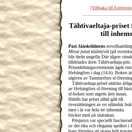
[Tillbaka till Enhörni
Tähtivaeltaja-priset 
till inhem
Pasi Jääskeläinens
novellsamlin
Missä junat kääntyvät
(på svenska
blir titeln ungefär
Där tågen vänd
tilldelades årets Tähtivaeltaja-pris.
Prisutdelningsceremonin ägde rum
Helsingfors i dag (14.6). Boken är
utgiven av Tammerfors sf-förenin
Tähtivaeltaja-priset utdelas årlig
av Helsingfors sf-förening till bäst
sf-boken som utgetts året innan.
Hittills har priset alltid gått till
översättningen av en utländsk bok
men i år var hela tre inhemska
böcker med på slutrakan.
Prisjuryn var speciellt fascinerad
av det rika och eleganta språket i 
hans förmåga att skapa helt trovärd