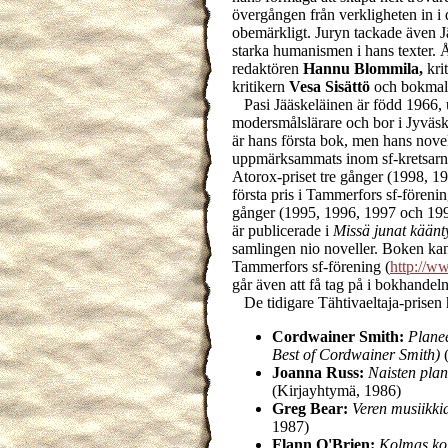
övergången från verkligheten in i 
obemärkligt. Juryn tackade även Jä
starka humanismen i hans texter. Å
redaktören
Hannu Blommila,
kri
kritikern
Vesa Sisättö
och bokma
Pasi Jääskeläinen är född 1966, u
modersmålslärare och bor i Jyväs
är hans första bok, men hans novel
uppmärksammats inom sf-kretsarna
Atorox-priset tre gånger (1998, 1
första pris i Tammerfors sf-föreni
gånger (1995, 1996, 1997 och 199
är publicerade i
Missä junat käänt
samlingen nio noveller. Boken kan 
Tammerfors sf-förening (
http://ww
går även att få tag på i bokhandeln
De tidigare Tähtivaeltaja-prisen ha
Cordwainer Smith:
Planee
Best of Cordwainer Smith)
Joanna Russ:
Naisten pla
(Kirjayhtymä, 1986)
Greg Bear:
Veren musiikki
1987)
Flann O'Brien:
Kolmas kon