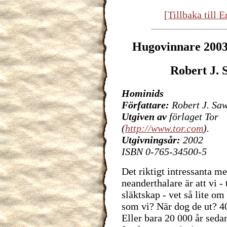
[Tillbaka till
Hugovinnare 2003
Robert J. 
Hominids
Författare:
Robert J. Sa
Utgiven av
förlaget Tor
(
http://www.tor.com
).
Utgivningsår:
2002
ISBN 0-765-34500-5
Det riktigt intressanta m
neanderthalare är att vi - 
släktskap - vet så lite o
som vi? När dog de ut? 4
Eller bara 20 000 år seda