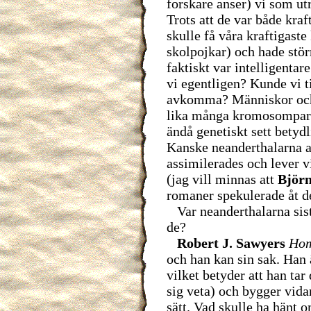
forskare anser) vi som ut
Trots att de var både kraf
skulle få våra kraftigaste
skolpojkar) och hade stör
faktiskt var intelligentare
vi egentligen? Kunde vi 
avkomma? Människor och a
lika många kromosompar.
ändå genetiskt sett bety
Kanske neanderthalarna a
assimilerades och lever vi
(jag vill minnas att
Björ
romaner spekulerade åt de
Var neanderthalarna sist
de?
Robert J. Sawyers
Hom
och han kan sin sak. Han ä
vilket betyder att han tar
sig veta) och bygger vidar
sätt. Vad skulle ha hänt 