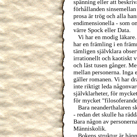
spänning eller att beskri
förhållanden sinsemellan 
prosa är trög och alla ha
endimensionella - som om 
värre Spock eller Data.
Vi har en modig läkare. 
har en främling i en frä
tämligen självklara obser
irrationellt och kaotiskt v
och läst tusen gånger. Me
mellan personerna. Inga 
gäller romanen. Vi har dr
inte riktigt leda någonva
självklarheter, för mycke
för mycket "filosoferande
Bara neanderthalaren sku
- redan det skulle ha rä
Bara någon av personerna 
Människolik.
Bokens struktur är häpn