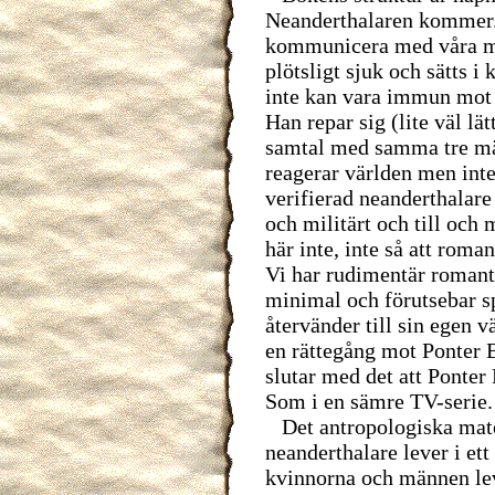
Neanderthalaren kommer. 
kommunicera med våra mä
plötsligt sjuk och sätts i 
inte kan vara immun mot 
Han repar sig (lite väl lät
samtal med samma tre mä
reagerar världen men inte
verifierad neanderthalare 
och militärt och till och 
här inte, inte så att roma
Vi har rudimentär romanti
minimal och förutsebar s
återvänder till sin egen v
en rättegång mot Ponter 
slutar med det att Ponter 
Som i en sämre TV-serie.
Det antropologiska mater
neanderthalare lever i ett
kvinnorna och männen lev