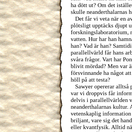
ha dött ut? Om det iställ
skulle neanderthalarnas h
Det får vi veta när en a
plötsligt upptäcks djupt u
forskningslaboratorium, m
vatten. Hur har han hamna
han? Vad är han? Samtidi
parallellvärld får hans a
svåra frågor. Vart har Po
blivit mördad? Men var ä
försvinnande ha något at
höll på att testa?
Sawyer opererar alltså på
var vi droppvis får info
delvis i parallellvärlden 
neanderthalarnas kultur. 
vetenskaplig information
briljant, vare sig det han
eller kvantfysik. Alltid n