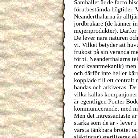
Samhället är de facto bis
förutbestämda högtider. V
Neanderthalarna är alltjä
jordbrukare (de känner int
mejeriprodukter). Därför 
De lever nära naturen och 
vi. Vilket betyder att hu
frukost på sin veranda 
förbi. Neanderthalarns te
med kvantmekanik) men de
och därför inte heller kä
kopplade till ett centralt
bandas och arkiveras. De 
vilka kallas kompanjoner 
är egentligen Ponter Bo
kommunicerandet med män
Men det intressantaste är 
starka som de är - lever i
värsta tänkbara brottet o
släktingar) steriliseras så