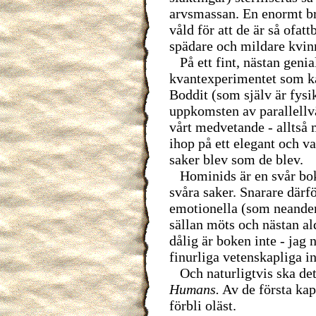
arvsmassan. En enormt bra
våld för att de är så ofatt
spädare och mildare kvin
På ett fint, nästan genia
kvantexperimentet som ka
Boddit (som själv är fysik
uppkomsten av parallellv
vårt medvetande - alltså m
ihop på ett elegant och va
saker blev som de blev.
Hominids är en svår bok.
svåra saker. Snarare därfö
emotionella (som neander
sällan möts och nästan al
dålig är boken inte - jag 
finurliga vetenskapliga in
Och naturligtvis ska det 
Humans.
Av de första kapi
förbli oläst.